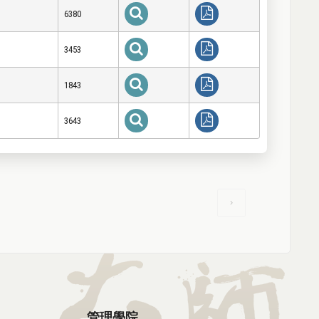
6380
3453
1843
3643
管理學院