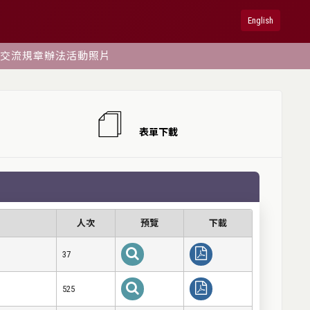
English
交流
規章辦法
活動照片
表單下載
人次
預覽
下載
37
525