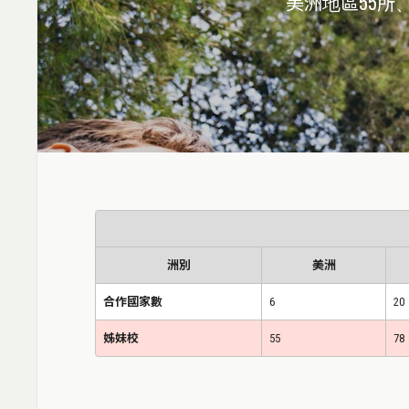
美洲地區55所
洲別
美洲
合作國家數
6
20
姊妹校
55
78