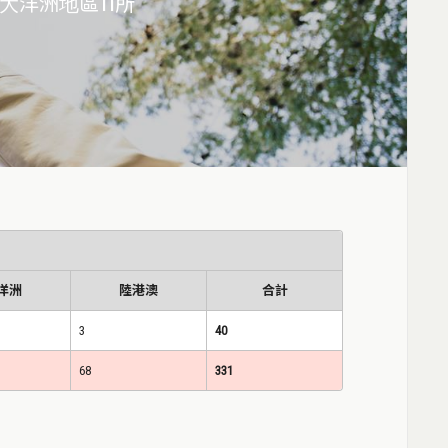
大洋洲地區11所
洋洲
陸港澳
合計
3
40
68
331