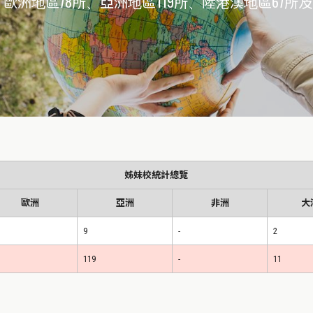
、歐洲地區78所、亞洲地區119所、陸港澳地區67所及
姊妹校統計總覽
歐洲
亞洲
非洲
大
9
-
2
119
-
11