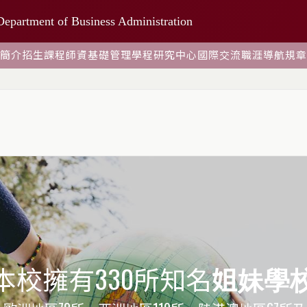
Department of Business Administration
簡介
招生
課程
師資
基礎管理學程
研究中心
國際交流
職涯導航
規章
本校擁有330所知名
姐妹學