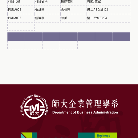
科目代碼
科目名稱
授課老師
時間/教室
PGUA005
會計學
余俊憲
週二ABC/誠102
PGUA006
經濟學
徐美
週一789/正203